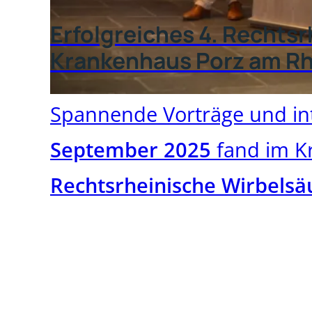
Erfolgreiches 4. Recht
Krankenhaus Porz am Rh
Spannende Vorträge und in
September 2025
fand im K
Rechtsrheinische Wirbels