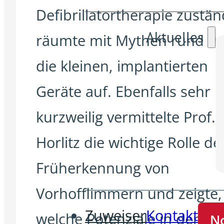
Defibrillatortherapie zustän
Aktuelles
räumte mit Mythen rund u
die kleinen, implantierten
Geräte auf. Ebenfalls sehr
kurzweilig vermittelte Prof. 
Horlitz die wichtige Rolle de
Früherkennung von
Vorhofflimmern und zeigte,
Zuweiser
Kontakt
welche Potenziale in der n
No