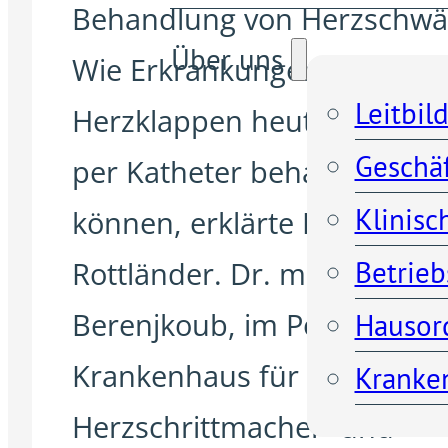
Behandlung von Herzschwä
Über uns
Wie Erkrankungen der
Leitbil
Herzklappen heute schone
Geschä
per Katheter behandelt we
Klinisc
können, erklärte Dr. Dennis
Betrieb
Rottländer. Dr. med. Ehssa
Berenjkoub, im Porzer
Hausor
Krankenhaus für die
Kranken
Herzschrittmacher- und