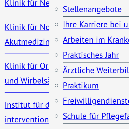
Klinik für Nephrologie
Hingsen zu erleben. Er
Stellenangebote
berichtete über Wege zu 
Ihre Karriere bei 
Klinik für Notfall- und
körperlicher Fitness und d
Arbeiten im Krank
Akutmedizin
mehr Lebensqualität und
Praktisches Jahr
Gesundheit.
Klinik für Orthopädie, Unfall-
Ärztliche Weiterb
und Wirbelsäulenchirurgie
Praktikum
Wie in den Vorjahren stand 
Freiwilligendienst
Veranstaltung unter
Institut für diagnostische und
Schule für Pflege
Schirmherrschaft der
interventionelle Radiologie