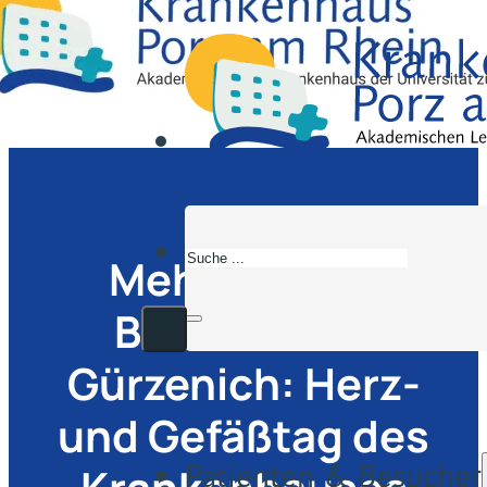
Suchen
Mehr als 800
Besucher im
Gürzenich: Herz-
und Gefäßtag des
Patienten & Besucher