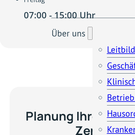
07:00 - 15:00 Uhr
Über uns
Leitbil
Geschä
Klinisc
Betrieb
Planung Ihres Aufe
Hausor
Zentrales
Kranken