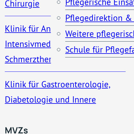
Pflegerische Eins
Chirurgie
Besuch oder Aufenthalt bei
uns so reibungslos und
Pflegedirektion &
Anfahrt & Parken
Klinik für Anästhesiologie,
angenehm wie möglich
Weitere pflegeris
verläuft.
Kontakt
Intensivmedizin und
Schule für Pflege
Schmerztherapie
Klinik für Gastroenterologie,
Startseite
Patienten und Besucher
MVZs & ambulante A
Diabetologie und Innere
Medizin​
Qualität
MVZs