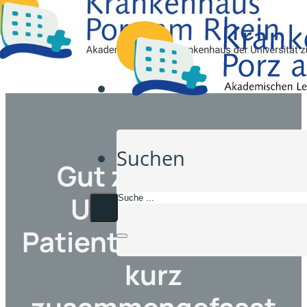
Suchen
Gut zu wissen:
Umfassende
Patienteninformatio
kurz