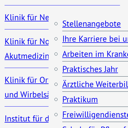
Klinik für Nephrologie
Stellenangebote
Ihre Karriere bei 
Klinik für Notfall- und
Intensivstation
Arbeiten im Krank
Akutmedizin
Praktisches Jahr
Montag - Sonntag
Klinik für Orthopädie, Unfall-
Ärztliche Weiterb
14:30 - 20:00 Uhr
und Wirbelsäulenchirurgie
Praktikum
Freiwilligendienst
Institut für diagnostische und