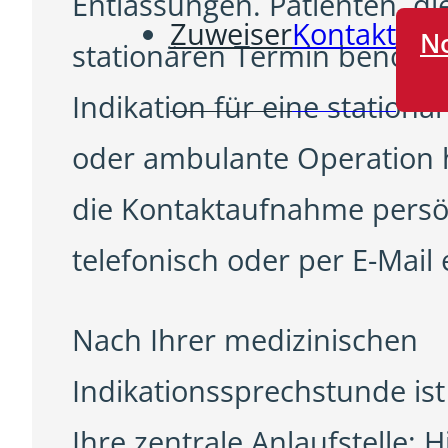
Entlassungen. Patienten, di
Zuweiser
Kontakt
No
stationären Termin benötig
Indikation für eine station
oder ambulante Operation 
die Kontaktaufnahme persö
telefonisch oder per E-Mail 
Nach Ihrer medizinischen
Indikationssprechstunde is
Ihre zentrale Anlaufstelle: 