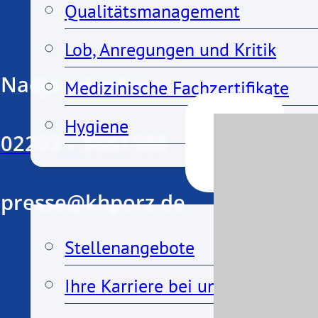
Qualitätsmanagement
Lob, Anregungen und Kritik
Nadja Jakovlev
Medizinische Fachzertifikate
Hygiene
02203 – 5661388
Karriere
presse@khporz.de
Stellenangebote
Ihre Karriere bei uns