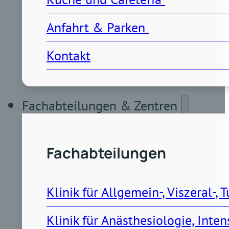
Anfahrt & Parken 
Kontakt
Fachabteilungen & Zentren
Fachabteilungen
Klinik für Allgemein-, Viszeral-
Klinik für Anästhesiologie, Int