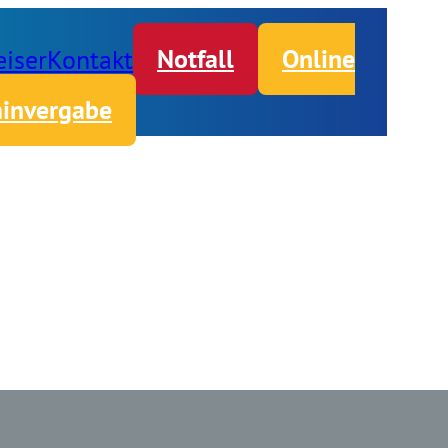
iser
Kontakt
Notfall
Online
invergabe