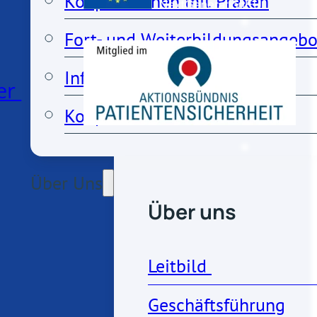
Kooperationen mit Praxen
Fort- und Weiterbildungsangebo
Information für Fachkollegen
er
Kooperationen mit Vereinen
Über Uns
Über uns
Leitbild 
Geschäftsführung