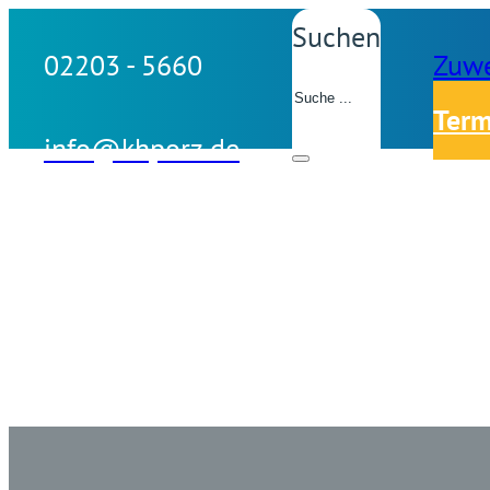
Suchen
02203 - 5660
Zuwe
Term
info@khporz.de