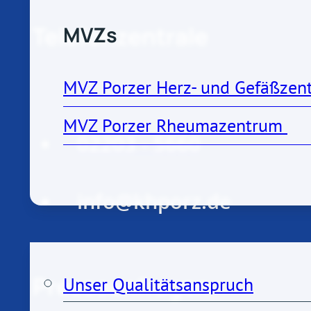
MVZs
Telefonzentrale
MVZ Porzer Herz- und Gefäßzen
MVZ Porzer Rheumazentrum 
02203 - 5660
info@khporz.de
Qualität
Presseanfragen
Unser Qualitätsanspruch