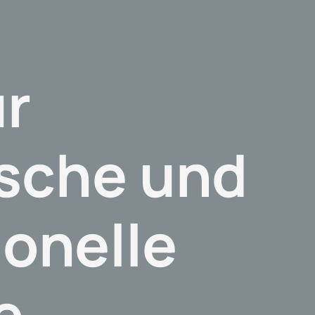
ür
ische und
ionelle
ie