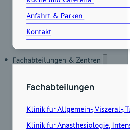
Anfahrt & Parken 
Kontakt
Fachabteilungen & Zentren
Fachabteilungen
Klinik für Allgemein-, Viszeral-
Klinik für Anästhesiologie, Int