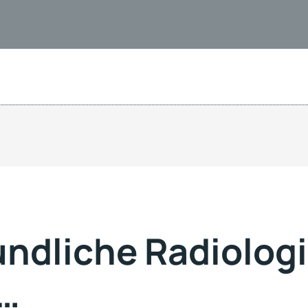
undliche Radiolog
 …