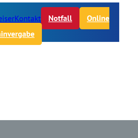
iser
Kontakt
Notfall
Online
invergabe