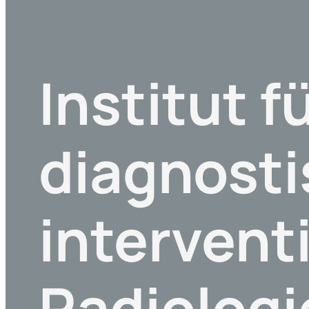
Institut f
diagnost
intervent
Radiolog