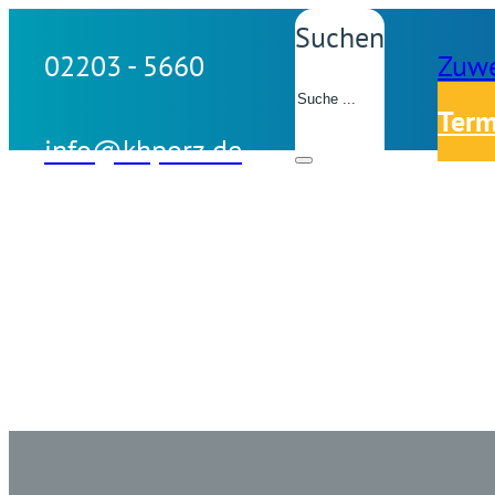
Suchen
02203 - 5660
Zuwe
Term
info@khporz.de