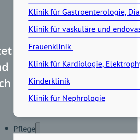
Klinik für Gastroenterologie, Di
Klinik für vaskuläre und endov
Frauenklinik 
tet
Klinik für Kardiologie, Elektro
nd
ch
Kinderklinik
Klinik für Nephrologie
Klinik für Notfall- und Akutmedi
Pflege
Klinik für Orthopädie, Unfall- u