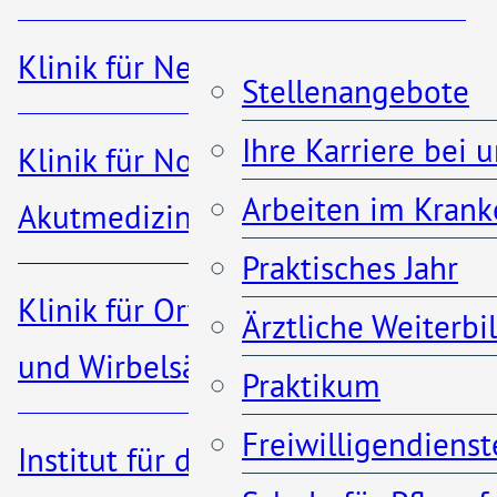
Interessierte,
Klinik für Nephrologie
Stellenangebote
Sie haben Ihren
Ihre Karriere bei 
Klinik für Notfall- und
Schulabschluss gerade
Arbeiten im Krank
Akutmedizin
frisch in der Tasche oder
Praktisches Jahr
Klinik für Orthopädie, Unfall-
sind auf der Suche nach
Ärztliche Weiterb
und Wirbelsäulenchirurgie
einem neuen beruflichen
Praktikum
Weg?
Freiwilligendienst
Institut für diagnostische und