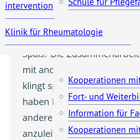
Schule für Pflege
interventionelle Radiologie
Eigenverantwortliches
Arbeiten mit Menschen alle
Klinik für Rheumatologie
Altersstufen macht Ihnen
Kooperationen
Spaß? Die Zusammenarbeit
mit anderen Berufsgruppe
Kooperationen mi
klingt spannend und Sie
Fort- und Weiterb
haben Interesse daran,
Information für F
andere zu beraten,
Kooperationen mit
anzuleiten oder in