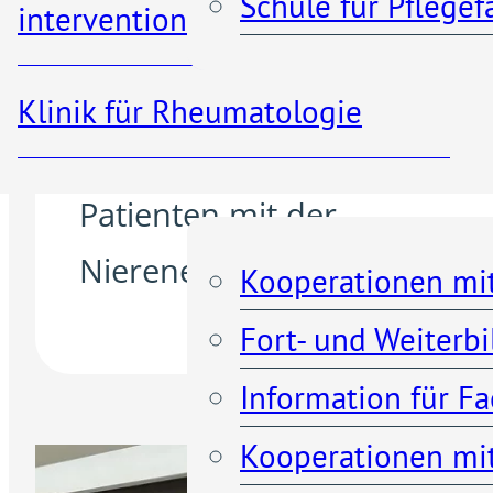
Schule für Pflege
interventionelle Radiologie
der
nephrologischen
Abteilung
des Krankenhaus
Klinik für Rheumatologie
Porz am Rhein, nierenkran
Kooperationen
Patienten mit der
Nierenersatztherapie (Dialys
Kooperationen mi
Fort- und Weiterb
Information für F
Kooperationen mit