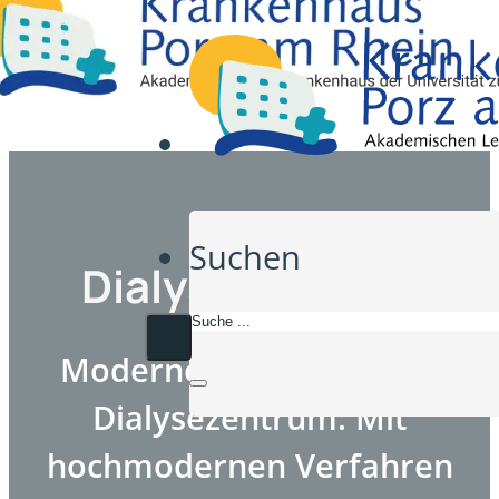
Suchen
Dialysezentrum
Moderne Versorgung im
Dialysezentrum: Mit
hochmodernen Verfahren