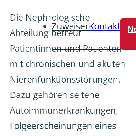
Die Nephrologische
Zuweiser
Kontakt
No
Abteilung betreut
Patientinnen und Patienten
mit chronischen und akuten
Nierenfunktionsstörungen.
Dazu gehören seltene
Autoimmunerkrankungen,
Folgeerscheinungen eines