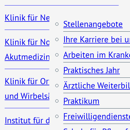
Abteilung angebunden.
Klinik für Nephrologie
Das Zentrum wurde
Stellenangebote
vom
Kuratorium für Dialyse
Ihre Karriere bei 
Klinik für Notfall- und
und Nierentransplantation e
Arbeiten im Krank
Akutmedizin
Neu-Isenburg
errichtet und
Praktisches Jahr
Klinik für Orthopädie, Unfall-
wird auch von dieser
Ärztliche Weiterb
und Wirbelsäulenchirurgie
Einrichtung unterhalten.
Praktikum
Behandelt werden, in
Freiwilligendienst
Institut für diagnostische und
Kooperation mit