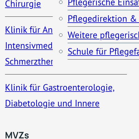
Pflegerische Eins
Chirurgie
und kontinuierliche
Pflegedirektion &
Anfahrt & Parken
Unterstützung bietet.
Klinik für Anästhesiologie,
Weitere pflegeris
Kontakt
Intensivmedizin und
Schule für Pflege
Schmerztherapie
Startseite
Dialysezentrum
Klinik für Gastroenterologie,
MVZs & ambulante A
Diabetologie und Innere
Medizin​
Qualität
Willkommen auf d
MVZs