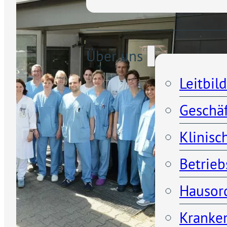
Über uns
Leitbild
Geschä
Klinisc
Betrieb
Hausor
Kranken