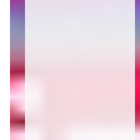
Bluthockdruck &
Schwangerschaft