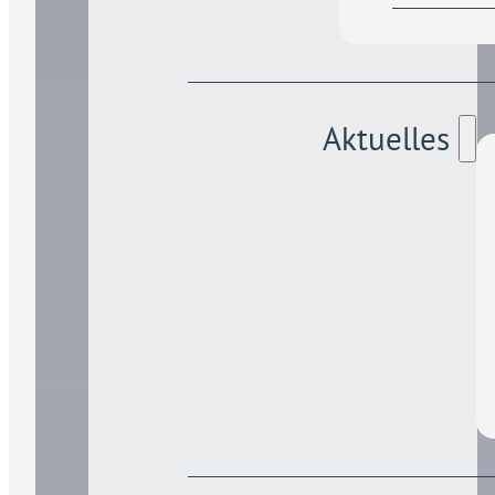
Mit einem interdisziplinäre
Team und langjähriger
Aktuelles
Expertise entwickeln wir
maßgeschneiderte
Therapiekonzepte – denn
Symptome, Risiken und
Wirkmechanismen
unterscheiden sich bei