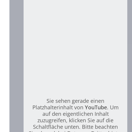
Cholesterin &
Sie sehen gerade einen
Sie sehen gerade einen
Platzhalterinhalt von
Platzhalterinhalt von
YouTube
YouTube
. Um
. Um
auf den eigentlichen Inhalt
auf den eigentlichen Inhalt
Frauenherz
zuzugreifen, klicken Sie auf die
zuzugreifen, klicken Sie auf die
Schaltfläche unten. Bitte beachten
Schaltfläche unten. Bitte beachten