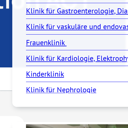
Klinik für Gastroenterologie, Di
)
Klinik für vaskuläre und endov
Frauenklinik 
Klinik für Kardiologie, Elektro
Kinderklinik
Klinik für Nephrologie
Klinik für Notfall- und Akutmedi
Pflege
Klinik für Orthopädie, Unfall- u