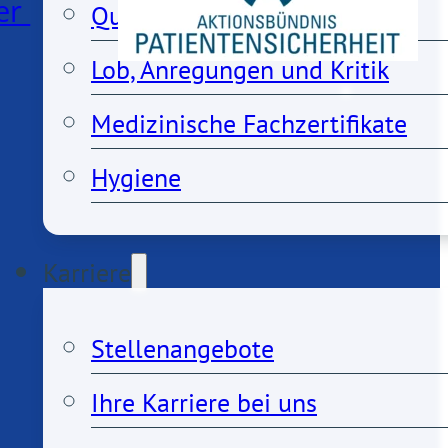
er
Qualitätsmanagement
Lob, Anregungen und Kritik
Medizinische Fachzertifikate
Hygiene
Karriere
Stellenangebote
Ihre Karriere bei uns