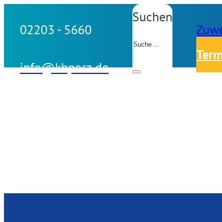
Suchen
02203 - 5660
Zuwe
Term
info@khporz.de