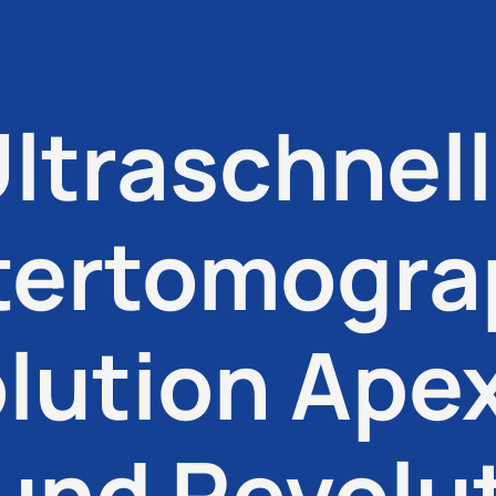
ltraschnel
ertomograp
lution Apex
 und Revolu