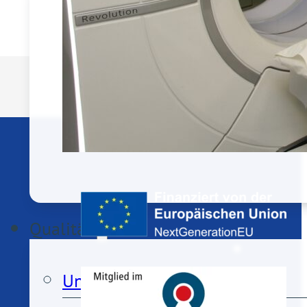
MVZs
MVZ Porzer Herz- und Gefäßzen
MVZ Porzer Rheumazentrum 
Qualität
Unser Qualitätsanspruch