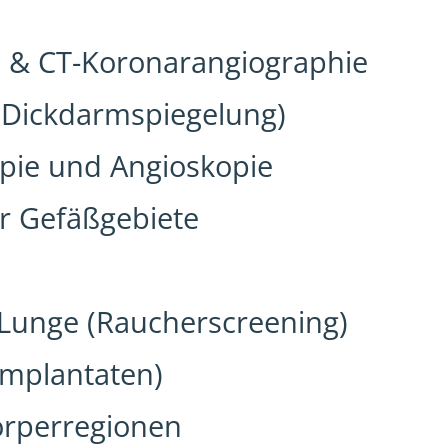
e & CT-Koronarangiographie
 (Dickdarmspiegelung)
opie und Angioskopie
er Gefäßgebiete
 Lunge (Raucherscreening)
implantaten)
Körperregionen