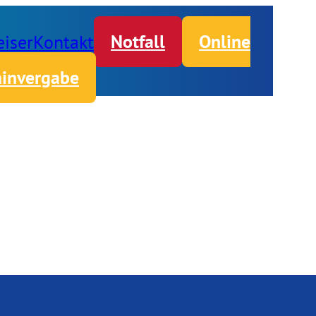
iser
Kontakt
Notfall
Online
invergabe