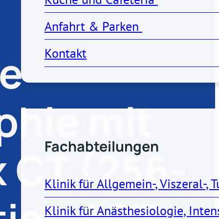
Anfahrt & Parken 
Kontakt
le
Fachabteilungen & Zentren
hie mit
Fachabteilungen
 CT (256-
Klinik für Allgemein-, Viszeral-
tion ACT
Klinik für Anästhesiologie, Int