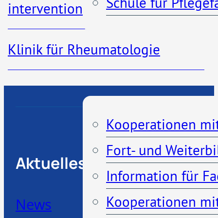
Schule für Pflege
interventionelle Radiologie
Patienteninformationen
Klinik für Rheumatologie
Kontakt
Kooperationen
Kooperationen mi
Fort- und Weiterb
Aktuelles
Information für F
Kooperationen mit
News