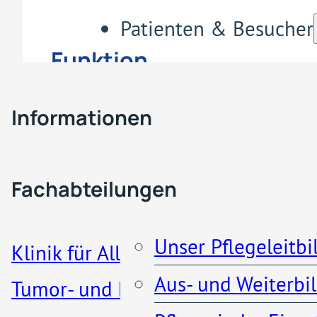
Patienten & Besucher
Funktion
Fachabteilungen & Z
Oberarzt
Informationen
Pflege
Besucherregelung
Fachabteilungen
Patienteninformationen
Unser Pflegeleitbi
Klinik für Allgemein-, Viszeral-,
Aus- und Weiterbi
Tumor- und koloproktologische
Küche und Cafeteria