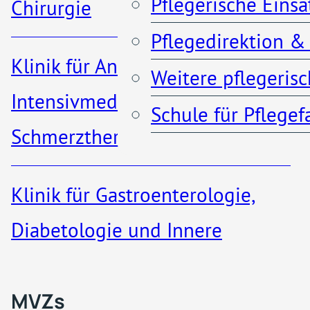
Pflegerische Eins
Chirurgie
Pflegedirektion &
Anfahrt & Parken
Klinik für Anästhesiologie,
Weitere pflegeris
Kontakt
Intensivmedizin und
Schule für Pflege
Schmerztherapie
Klinik für Gastroenterologie,
MVZs & ambulante A
Diabetologie und Innere
Medizin​
Qualität
MVZs