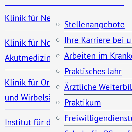
Klinik für Nephrologie
Stellenangebote
02203 – 5660
Ihre Karriere bei 
Klinik für Notfall- und
Arbeiten im Krank
Akutmedizin
Praktisches Jahr
Klinik für Orthopädie, Unfall-
Ärztliche Weiterb
und Wirbelsäulenchirurgie
Informationen
Praktikum
Freiwilligendienst
Institut für diagnostische und
Besuchszeiten