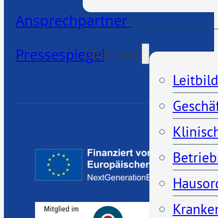
Ansprechpartner
Über uns
Pressespiegel
Leitbil
Geschä
Klinisc
Betrieb
Hausor
Kranken