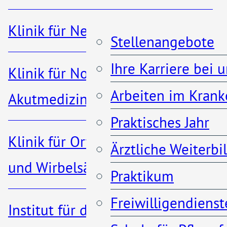
info@khporz.de
Klinik für Nephrologie
Stellenangebote
Ihre Karriere bei 
Klinik für Notfall- und
02203 – 5660
Arbeiten im Krank
Akutmedizin
Praktisches Jahr
Klinik für Orthopädie, Unfall-
Ärztliche Weiterb
und Wirbelsäulenchirurgie
Praktikum
Informationen
Freiwilligendienst
Institut für diagnostische und