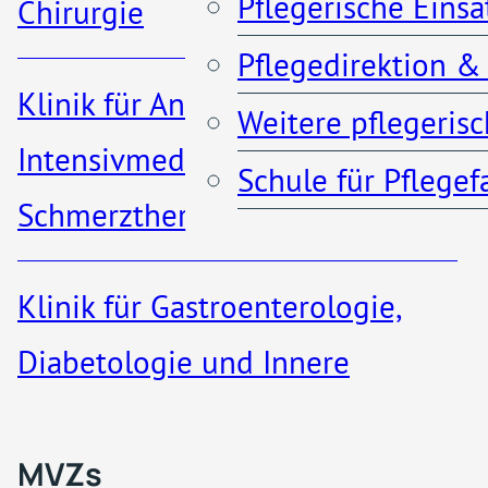
Pflegerische Eins
Chirurgie
Pflegedirektion &
Anfahrt & Parken
Klinik für Anästhesiologie,
Weitere pflegeris
Kontakt
Intensivmedizin und
Schule für Pflege
Schmerztherapie
Klinik für Gastroenterologie,
MVZs & ambulante A
Diabetologie und Innere
Medizin​
Qualität
MVZs