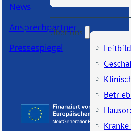
News
Ansprechpartner
Über uns
Pressespiegel
Leitbil
Geschä
Klinisc
Betrieb
Hausor
Kranken