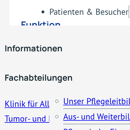
Patienten & Besucher
Funktion
Fachabteilungen & Z
Bereichsleiterin stationäre
Informationen
Bereiche
Pflege
Besucherregelung
Fachabteilungen
Patienteninformationen
Unser Pflegeleitbi
Klinik für Allgemein-, Viszeral-,
Aus- und Weiterbi
Tumor- und koloproktologische
Küche und Cafeteria