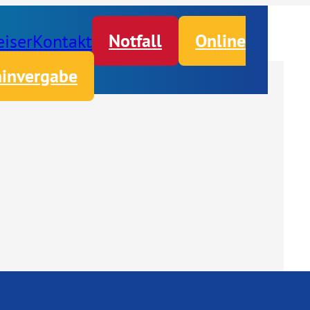
iser
Kontakt
Notfall
Online
invergabe