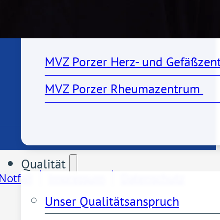
MVZs
MVZ Porzer Herz- und Gefäßzen
MVZ Porzer Rheumazentrum 
Qualität
Notfall
Impressum
Datenschutz
Unser Qualitätsanspruch