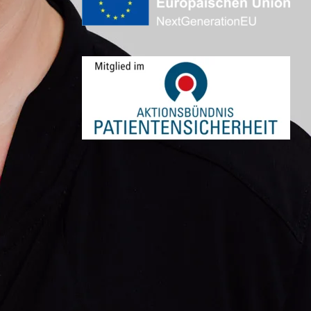
Institut für diagnostische und i
Unser Pflegeleitbild
Klinik für Rheumatologie
Aus- und Weiterbildung
Pflegerische Einsatzbereiche
er
Pflegedirektion & Stationsleitu
Weitere pflegerische Angebote
Schule für Pflegefachberufe 
MVZs & ambulante Angebote