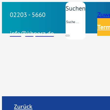
Suchen
02203 - 5660
Zuwe
Term
info@khporz.de
Zurück