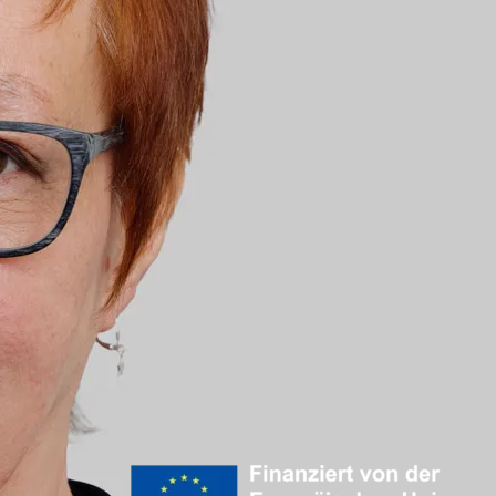
 Krankenpflegerin
Klinik für Gastroenterologie, Di
hesie
Klinik für vaskuläre und endov
Frauenklinik 
Klinik für Kardiologie, Elektro
Kinderklinik
Klinik für Nephrologie
Klinik für Notfall- und Akutmedi
Pflege
Klinik für Orthopädie, Unfall- u