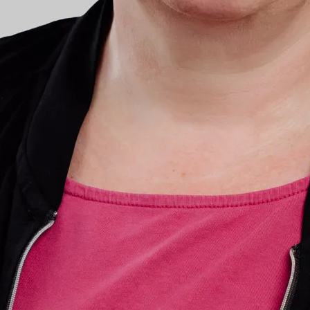
eiten
News
ninformationen
Ansprechpartn
Pressespiegel