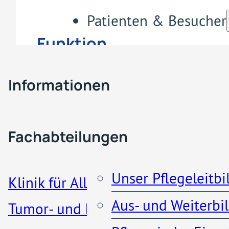
Patienten & Besucher
Funktion
Fachabteilungen & Z
Telefon: 02203 – 566-1115
Informationen
Fax: 02203 – 5661442
Pflege
Besucherregelung
E-Mail: f.richter@khporz.de
Fachabteilungen
Patienteninformationen
Unser Pflegeleitbi
Klinik für Allgemein-, Viszeral-,
Aus- und Weiterbi
Tumor- und koloproktologische
Küche und Cafeteria