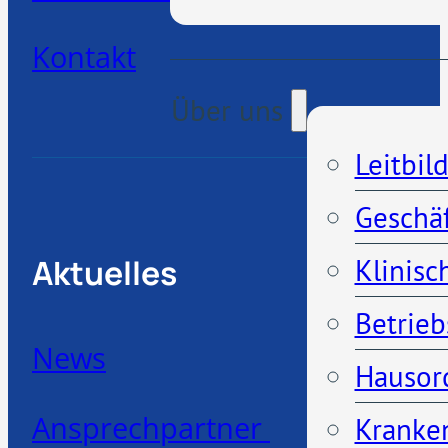
Kontakt
Über uns
Leitbil
Geschä
Aktuelles
Klinisc
Betrieb
News
Hausor
Ansprechpartner
Kranken