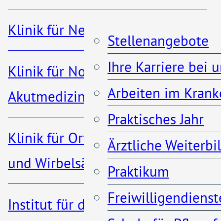
am Rhein
Klinik für Nephrologie
Stellenangebote
Krankenhaus Porz am
Ihre Karriere bei 
Klinik für Notfall- und
Rhein
Arbeiten im Krank
Akutmedizin
Urbacher Weg 19
Praktisches Jahr
51149 Köln
Klinik für Orthopädie, Unfall-
Ärztliche Weiterb
und Wirbelsäulenchirurgie
Praktikum
info@khporz.de
Freiwilligendienst
Institut für diagnostische und