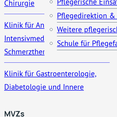
Pflegerische Eins
Chirurgie
Zusatzbezeichnung
Pflegedirektion &
Anfahrt & Parken
Klinik für Anästhesiologie,
Notfallpflege
Weitere pflegeris
Kontakt
Intensivmedizin und
Schule für Pflege
Schmerztherapie
Klinik für Gastroenterologie,
MVZs & ambulante A
Diabetologie und Innere
Medizin​
Qualität
MVZs