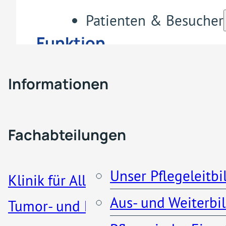
Patienten & Besucher
Funktion
Fachabteilungen & Z
Stellvertretende
Informationen
Abteilungsleitung
Pflege
Besucherregelung
Interdisziplinäre
Fachabteilungen
Notfallambulanz
Patienteninformationen
Unser Pflegeleitbi
Klinik für Allgemein-, Viszeral-,
Aus- und Weiterbi
Tumor- und koloproktologische
Weitere Informationen:
Küche und Cafeteria