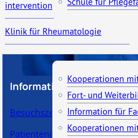
Schule für Pflege
interventionelle Radiologie
02203 – 5660
Klinik für Rheumatologie
Kooperationen
Kooperationen mi
Informationen
Fort- und Weiterb
Information für F
Besuchszeiten
Kooperationen mit
Patienteninformationen