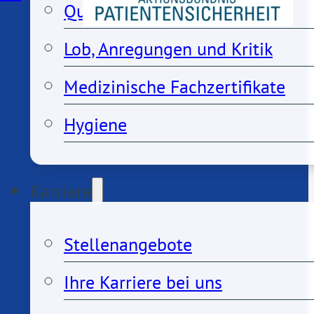
Qualitätsmanagement
Lob, Anregungen und Kritik
Medizinische Fachzertifikate
Hygiene
Karriere
Stellenangebote
Ihre Karriere bei uns