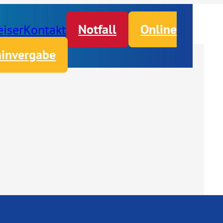
iser
Kontakt
Notfall
Online
invergabe