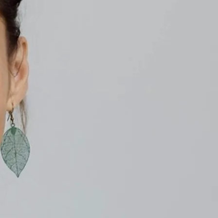
Klinik für Gastroenterologie, Di
 für Notfall- und Akutmedizin
Klinik für vaskuläre und endov
Frauenklinik 
ionen:
Klinik für Kardiologie, Elektro
 Medizin, Intensivmedizin,
Kinderklinik
sche Akut- und Notfallmedizin.
Klinik für Nephrologie
des der Deutschen Gesellschaft fü
Klinik für Notfall- und Akutmedi
Pflege
fall- und Akutmedizin e.V.
Klinik für Orthopädie, Unfall- u