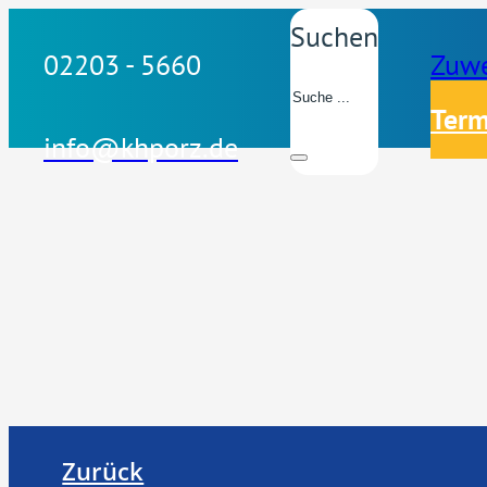
Suchen
02203 - 5660
Zuwe
Term
info@khporz.de
Zurück