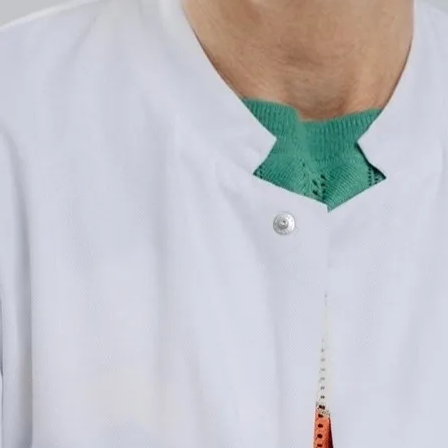
Volle Weiterbildungs
Klinische Akut- und 
(6 Monate) für präkli
Fachprüferin für die
(KLINAM) bei der Är