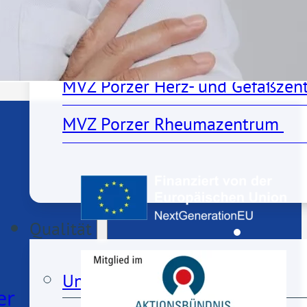
MVZs
MVZ Porzer Herz- und Gefäßzen
MVZ Porzer Rheumazentrum 
Qualität
Unser Qualitätsanspruch
er