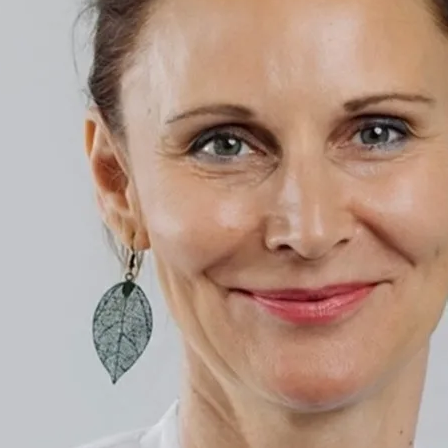
Chefärztin der Klinik
Weitere Informat
Fachärztin für Innere
Notfallmedizin, Klini
Mitglied des Vorstan
Interdisziplinäre Not