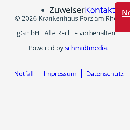
Zuweiser
Kontakt
No
© 2026 Krankenhaus Porz am Rhein
gGmbH . Alle Rechte vorbehalten |
Powered by
schmidtmedia.
Notfall
Impressum
Datenschutz