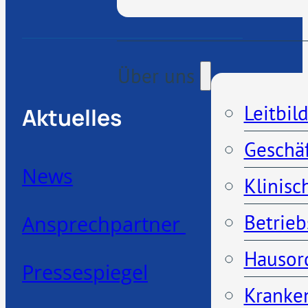
Über uns
Leitbil
Aktuelles
Geschä
News
Klinisc
Betrieb
Ansprechpartner
Hausor
Pressespiegel
Kranken