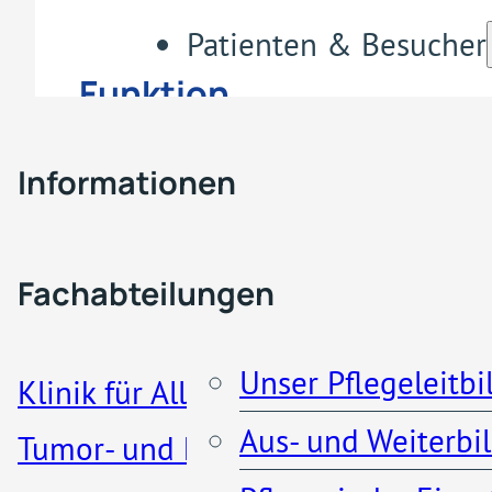
Patienten & Besucher
Funktion
Fachabteilungen & Z
Oberärztin
Informationen
Pflege
Besucherregelung
Weitere Informationen:
Fachabteilungen
Patienteninformationen
Fachärztin Gynäkologie &
Unser Pflegeleitbi
Klinik für Allgemein-, Viszeral-,
Geburtshilfe, Koloskopie
Aus- und Weiterbi
Tumor- und koloproktologische
Küche und Cafeteria
Diplom