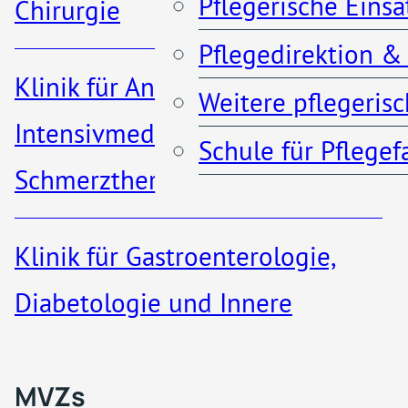
Pflegerische Eins
Chirurgie
Pflegedirektion &
Anfahrt & Parken
Klinik für Anästhesiologie,
Weitere pflegeris
Kontakt
Intensivmedizin und
Schule für Pflege
Schmerztherapie
Klinik für Gastroenterologie,
MVZs & ambulante A
Diabetologie und Innere
Medizin​
Qualität
MVZs