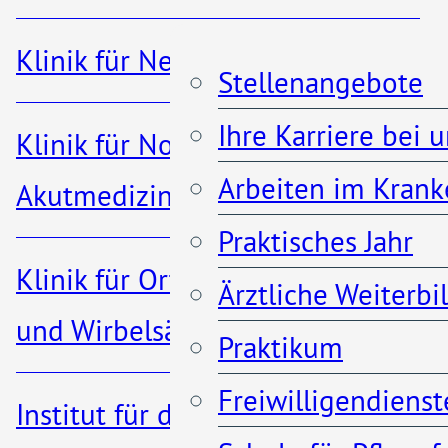
Krankenhaus Porz am
Klinik für Nephrologie
Rhein
Stellenangebote
Urbacher Weg 19
Ihre Karriere bei 
Klinik für Notfall- und
51149 Köln
Arbeiten im Krank
Akutmedizin
Praktisches Jahr
Klinik für Orthopädie, Unfall-
info@khporz.de
Ärztliche Weiterb
und Wirbelsäulenchirurgie
Praktikum
02203 – 5660
Freiwilligendienst
Institut für diagnostische und