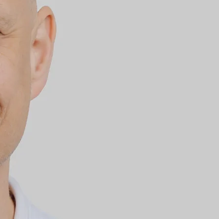
Klinik für Gastroenterologie, Di
Klinik für vaskuläre und endov
Frauenklinik 
irurgie
ie
Klinik für Kardiologie, Elektro
Kinderklinik
ionen:
Klinik für Nephrologie
Klinik für Notfall- und Akutmedi
, Facharzt für Viszeralchirurgie,
Pflege
Klinik für Orthopädie, Unfall- u
e Viszeralchirurgie, Sportmedizin,