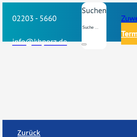
Suchen
02203 - 5660
Zuwe
Term
info@khporz.de
Zurück