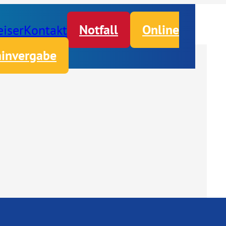
iser
Kontakt
Notfall
Online
invergabe