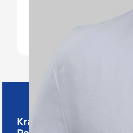
Krankenhaus
Informa
Porz am