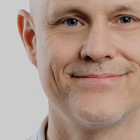
Oberarzt
Koordinator
Teamleiter Herniench
Teamleiter Proktolog
Weitere Informat
Facharzt für Chirurgie
Facharzt für speziell