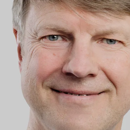
Ärztlicher Leiter der
Weitere Informat
Facharzt für Innere 
Sportmedizin, Zusatzq