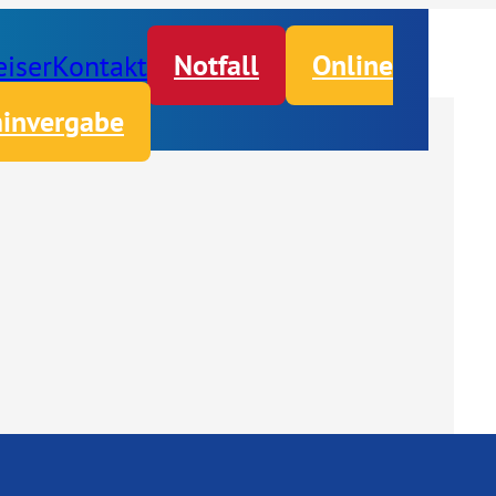
iser
Kontakt
Notfall
Online
invergabe