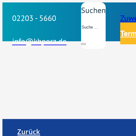
Suchen
02203 - 5660
Zuwe
Term
info@khporz.de
Zurück