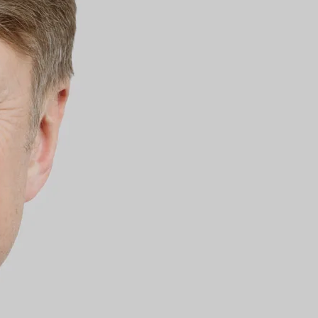
Klinik für Gastroenterologie, Di
 Echokardiographie und Sportkard
Klinik für vaskuläre und endov
Frauenklinik 
ionen:
Klinik für Kardiologie, Elektro
Medizin-Kardiologie, Zusatzbezei
Kinderklinik
ualifikation Sportkardiologie Stu
Klinik für Nephrologie
Klinik für Notfall- und Akutmedi
Pflege
Klinik für Orthopädie, Unfall- u