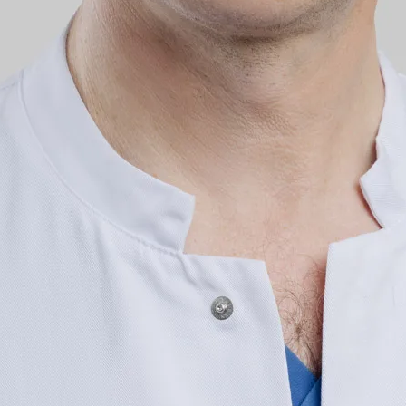
tionen
Aktuelles
eiten
News
ninformationen
Ansprechpartn
Pressespiegel