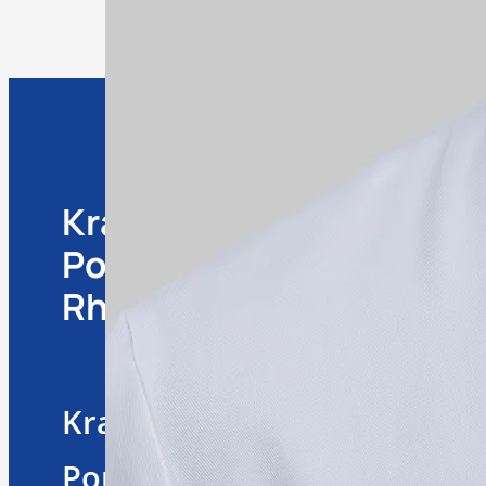
Krankenhaus
Informa
Porz am
Rhein
Besuchsz
Patiente
Krankenhaus
Kontakt
Porz am Rhein