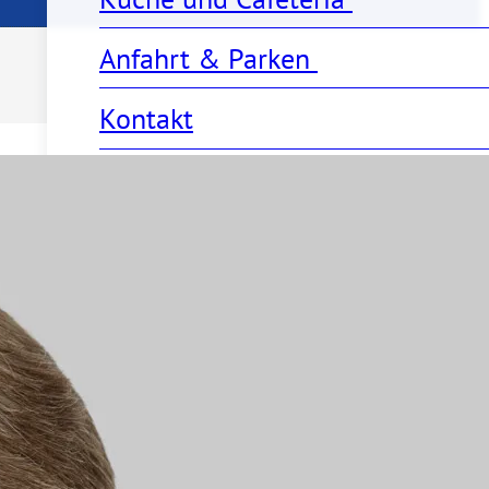
Anfahrt & Parken 
Kontakt
Fachabteilungen & Zentren
uard Gorr
Fachabteilungen
Klinik für Allgemein-, Viszeral-
Klinik für Anästhesiologie, Int