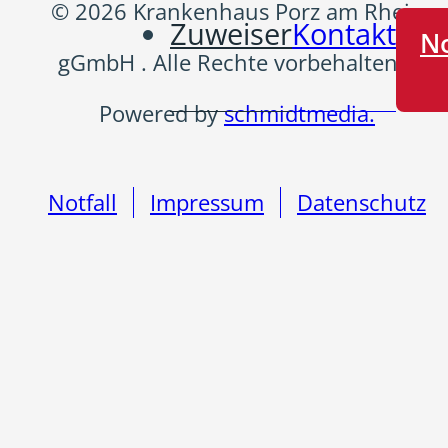
© 2026 Krankenhaus Porz am Rhein
Zuweiser
Kontakt
No
gGmbH . Alle Rechte vorbehalten |
Powered by
schmidtmedia.
Notfall
Impressum
Datenschutz