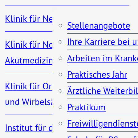
Rhein
Klinik für Nephrologie
Urbacher Weg 19
Stellenangebote
51149 Köln
Ihre Karriere bei 
Klinik für Notfall- und
Arbeiten im Krank
Akutmedizin
info@khporz.de
Praktisches Jahr
Klinik für Orthopädie, Unfall-
Ärztliche Weiterb
und Wirbelsäulenchirurgie
02203 – 5660
Praktikum
Freiwilligendienst
Institut für diagnostische und