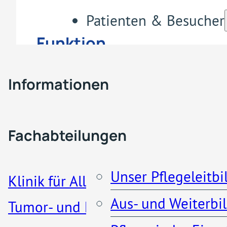
Patienten & Besucher
Funktion
Fachabteilungen & Z
Stationsleitung
Informationen
Station 2 – Isolation
Pflege
Besucherregelung
Fachabteilungen
Weitere Informationen:
Patienteninformationen
Unser Pflegeleitbi
Klinik für Allgemein-, Viszeral-,
Leitung Station 2 – Isolieru
Aus- und Weiterbi
Tumor- und koloproktologische
Küche und Cafeteria