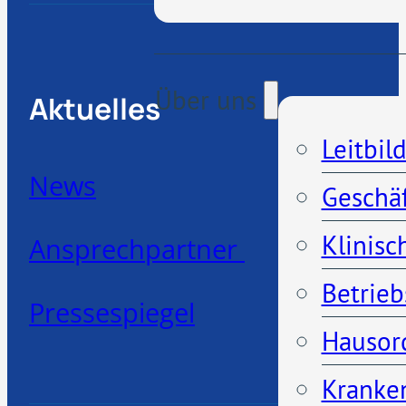
Über uns
Aktuelles
Leitbil
News
Geschä
Klinisc
Ansprechpartner
Betrieb
Pressespiegel
Hausor
Kranken