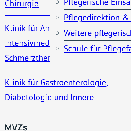
Pflegerische Eins
Chirurgie
Pflegedirektion &
Anfahrt & Parken
Klinik für Anästhesiologie,
Weitere pflegeris
Kontakt
Intensivmedizin und
Schule für Pflege
Schmerztherapie
Klinik für Gastroenterologie,
MVZs & ambulante A
Diabetologie und Innere
Medizin​
Qualität
MVZs