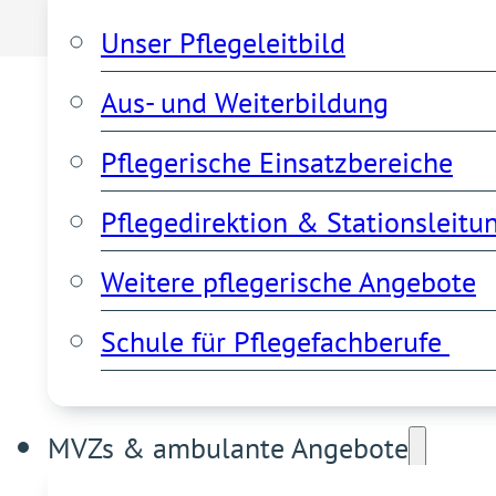
Institut für diagnostische und i
Unser Pflegeleitbild
Klinik für Rheumatologie
Aus- und Weiterbildung
Pflegerische Einsatzbereiche
Pflegedirektion & Stationsleitu
Weitere pflegerische Angebote
Schule für Pflegefachberufe 
MVZs & ambulante Angebote