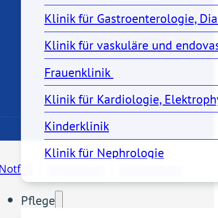
Klinik für Gastroenterologie, Di
Klinik für vaskuläre und endov
Frauenklinik 
Klinik für Kardiologie, Elektro
Kinderklinik
Klinik für Nephrologie
Notfall
Impressum
Datenschutz
Klinik für Notfall- und Akutmedi
Pflege
Klinik für Orthopädie, Unfall- u