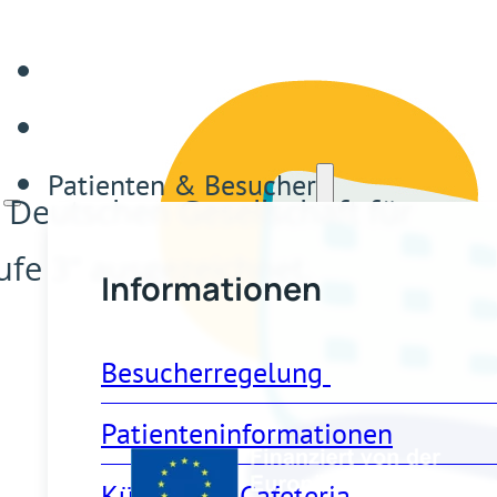
Patienten & Besucher
 Deutschen Gesellschaft für
tufe 3“ ausgezeichnet.
Informationen
Besucherregelung 
Patienteninformationen
Küche und Cafeteria 