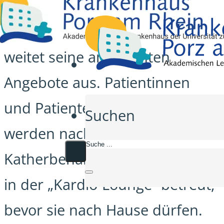
Das Krankenhaus Köln-Porz
weitet seine ambulanten
Angebote aus. Patientinnen
und Patienten der Kardiologie
Suchen
werden nach bestimmten
Katherbehandlungen ambulant
in der „Kardio-Lounge“ betreut,
bevor sie nach Hause dürfen.