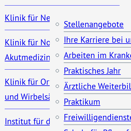
Kontakt
Klinik für Nephrologie
Stellenangebote
Ihre Karriere bei 
Klinik für Notfall- und
Arbeiten im Krank
Akutmedizin
Praktisches Jahr
Aktuelles
Klinik für Orthopädie, Unfall-
Ärztliche Weiterb
und Wirbelsäulenchirurgie
News
Praktikum
Freiwilligendienst
Ansprechpartner
Institut für diagnostische und