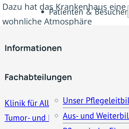
Dazu hat das Krankenhaus eine
Patienten & Besucher
wohnliche Atmosphäre
geschaffen und in neuste
Fachabteilungen & Z
Informationen
Technik für das
Herzkatheterlabor investiert.
Pflege
Besucherregelung
Fachabteilungen
Patienteninformationen
Unser Pflegeleitbi
Klinik für Allgemein-, Viszeral-,
Aus- und Weiterbi
Tumor- und koloproktologische
Krankenhaus Porz
Küche und Cafeteria