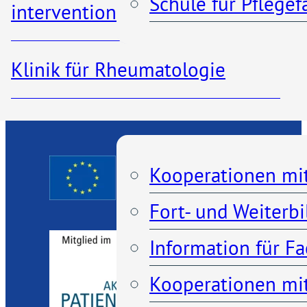
Schule für Pflege
interventionelle Radiologie
Pressespiegel
Klinik für Rheumatologie
Kooperationen
Kooperationen mi
Fort- und Weiterb
Information für F
Kooperationen mit