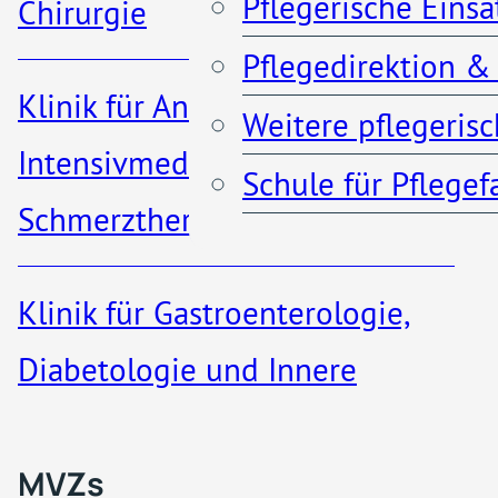
am Rhein
Pflegerische Eins
Chirurgie
Pflegedirektion &
Anfahrt & Parken
Klinik für Anästhesiologie,
Krankenhaus Porz am
Weitere pflegeris
Kontakt
Intensivmedizin und
Rhein
Schule für Pflege
Schmerztherapie
Urbacher Weg 19
51149 Köln
Klinik für Gastroenterologie,
MVZs & ambulante A
Diabetologie und Innere
info@khporz.de
Medizin​
Qualität
MVZs