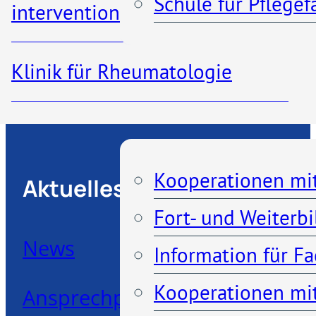
Schule für Pflege
interventionelle Radiologie
Kontakt
Klinik für Rheumatologie
Kooperationen
Kooperationen mi
Aktuelles
Fort- und Weiterb
News
Information für F
Kooperationen mit
Ansprechpartner