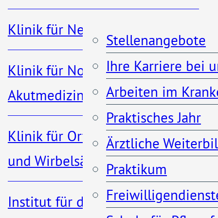
02203 – 5660
Klinik für Nephrologie
Stellenangebote
Ihre Karriere bei 
Klinik für Notfall- und
Arbeiten im Krank
Akutmedizin
Praktisches Jahr
Informationen
Klinik für Orthopädie, Unfall-
Ärztliche Weiterb
und Wirbelsäulenchirurgie
Praktikum
Besuchszeiten
Freiwilligendienst
Institut für diagnostische und
Patienteninformationen