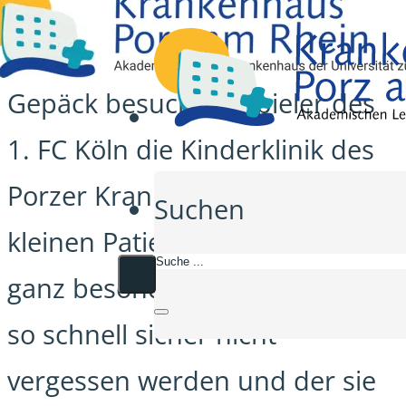
Mit vielen Geschenken im
Gepäck besuchten Spieler des
1. FC Köln die Kinderklinik des
Porzer Krankenhauses. Für die
Suchen
kleinen Patienten war dies ein
ganz besonderer Tag, den sie
so schnell sicher nicht
vergessen werden und der sie