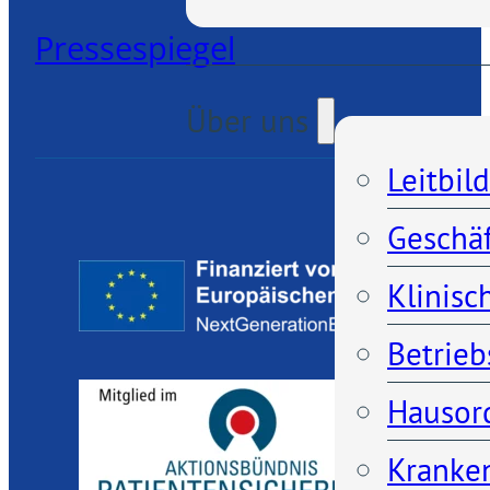
Pressespiegel
Über uns
Leitbild
Geschä
Klinisc
Betrieb
Hausor
Kranken