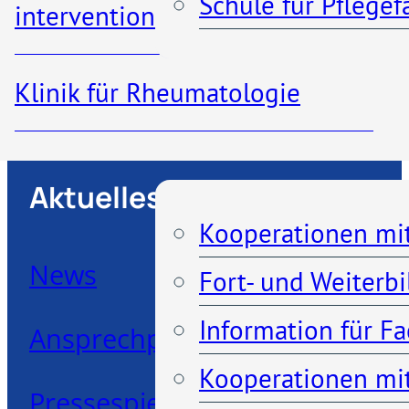
Schule für Pflege
interventionelle Radiologie
Klinik für Rheumatologie
Kooperationen
Aktuelles
Kooperationen mi
News
Fort- und Weiterb
Information für F
Ansprechpartner
Kooperationen mit
Pressespiegel