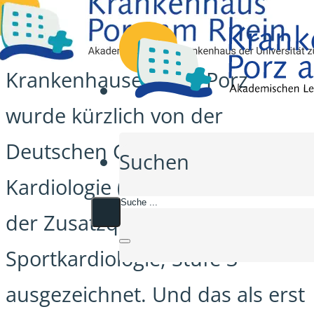
Die Sportkardiologie des
Krankenhauses Köln-Porz
wurde kürzlich von der
Deutschen Gesellschaft für
Suchen
Kardiologie (DGK) als „Stätte
der Zusatzqualifikation
Sportkardiologie, Stufe 3“
ausgezeichnet. Und das als erst