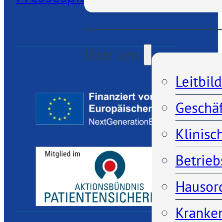
Über uns
Leitbild
Geschä
Klinisc
Betrieb
Hausor
Kranken