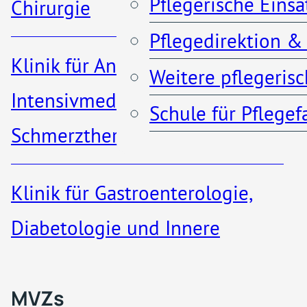
Pflegerische Eins
Chirurgie
Chefarztsekretärin
Pflegedirektion &
Anfahrt & Parken
Klinik für Anästhesiologie,
Weitere pflegeris
Kontakt
Intensivmedizin und
Schule für Pflege
Schmerztherapie
Klinik für Gastroenterologie,
MVZs & ambulante A
Diabetologie und Innere
Medizin​
Qualität
MVZs