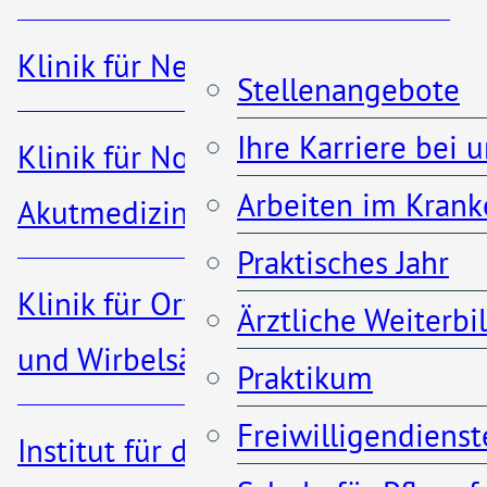
Ch
Klinik für Nephrologie
Stellenangebote
Ihre Karriere bei 
Klinik für Notfall- und
Aida Kukavica
Arbeiten im Krank
Akutmedizin
Med. Fachangestellte
Praktisches Jahr
Klinik für Orthopädie, Unfall-
Ärztliche Weiterb
und Wirbelsäulenchirurgie
Praktikum
Freiwilligendienst
Institut für diagnostische und