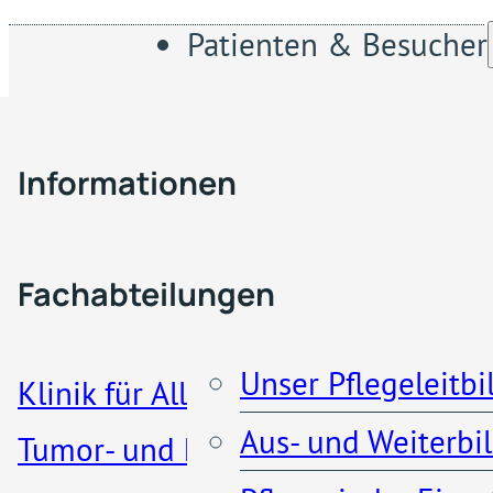
Patienten & Besucher
Fachabteilungen & Z
Informationen
Ge
Pflege
Besucherregelung
Ri
Fachabteilungen
Patienteninformationen
Unser Pflegeleitbi
Klinik für Allgemein-, Viszeral-,
Angelika Olfert
Aus- und Weiterbi
Tumor- und koloproktologische
Küche und Cafeteria