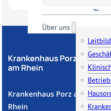
Über uns
Leitbild
Geschä
Krankenhaus Porz
am Rhein
Klinisc
Betrieb
Hausor
Krankenhaus Porz am
Rhein
Kranken