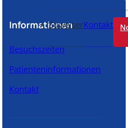
Informationen
Zuweiser
Kontakt
No
Besuchszeiten
Patienteninformationen
Kontakt