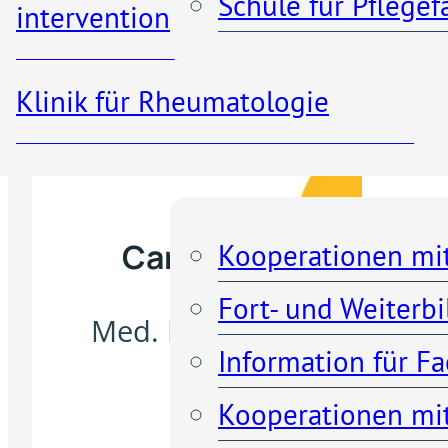
Schule für Pflege
interventionelle Radiologie
Vi
fü
Klinik für Rheumatologie
Kooperationen
Carina Maaßen
Kooperationen mi
Ko
Fort- und Weiterb
Med. Fachangestellte
Information für F
Kooperationen mit