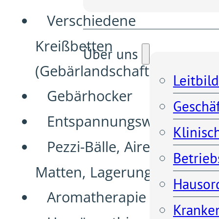
Verschiedene
Kreißbetten
Über uns
(Gebärlandschaft)
Leitbild
Gebärhocker
Geschä
Entspannungswanne
Klinisc
Pezzi-Bälle, Airex-
Betrieb
Matten, Lagerungskissen
Hausor
Aromatherapie
Kranken