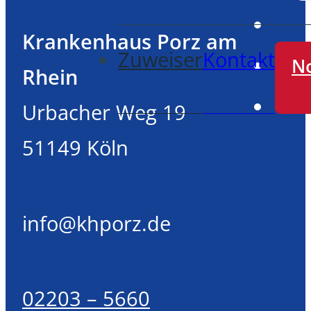
Krankenhaus Porz am
Zuweiser
Kontakt
No
Rhein
Urbacher Weg 19
51149 Köln
info@khporz.de
02203 – 5660