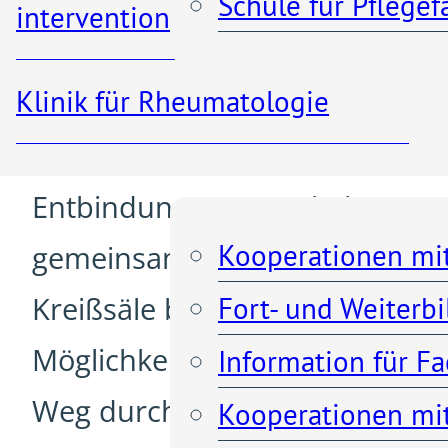
Schule für Pflege
interventionelle Radiologie
begleitet Sie so auf Ihrem
eigenen Weg zum Kind.
Klinik für Rheumatologie
Kooperationen
Gerne gestalten wir den
Entbindungsraum mit Ihnen
Kooperationen mi
gemeinsam. Unsere
Kreißsäle bieten Ihnen viele
Fort- und Weiterb
Möglichkeiten auf ihrem
Information für F
Weg durch die Geburt:
Kooperationen mit