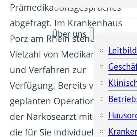
Prämedikationsgespräches
abgefragt. Im Krankenhaus
Über uns
Porz am Rhein stehen eine
Leitbild
Vielzahl von Medikamenten
Geschä
und Verfahren zur
Klinisc
Verfügung. Bereits vor der
Betrieb
geplanten Operation wird
Hausor
der Narkosearzt mit Ihnen
Kranken
die für Sie individuell