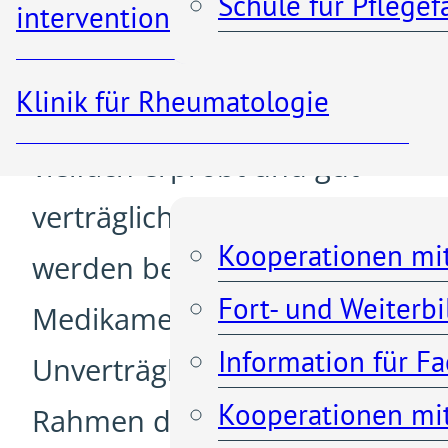
Schule für Pflege
unbegründet. Die
interventionelle Radiologie
Medikamente und
Klinik für Rheumatologie
Therapieverfahren sind
Kooperationen
vielfach erprobt und gut
verträglich. Darüber hinaus
Kooperationen mi
werden bestehende
Fort- und Weiterb
Medikamenten-
Information für F
Unverträglichkeiten im
Kooperationen mit
Rahmen des