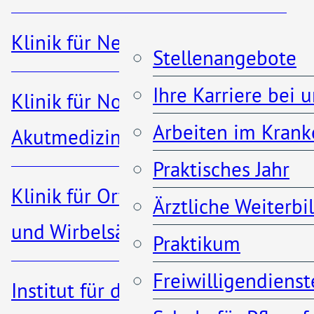
wirkungsvolle
Klinik für Nephrologie
Schmerztherapie erheblich
Stellenangebote
reduzieren.
Ihre Karriere bei 
Klinik für Notfall- und
Arbeiten im Krank
Akutmedizin
Die verbreitete Angst vor
Praktisches Jahr
Schmerzmedikamenten,
Klinik für Orthopädie, Unfall-
Ärztliche Weiterb
besonders bei der
und Wirbelsäulenchirurgie
Praktikum
Behandlung von Schmerzen
Freiwilligendienst
nach Operationen, ist
Institut für diagnostische und