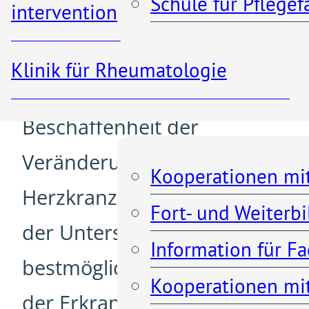
nicht schmerzhaft und kaum
Schule für Pflege
interventionelle Radiologie
zu spüren.
Klinik für Rheumatologie
Je nach Ausmaß und
Kooperationen
Beschaffenheit der
Veränderungen an den
Kooperationen mi
Herzkranzgefäßen erkennt
Fort- und Weiterb
der Untersucher, welche die
Information für F
bestmögliche Behandlung
Kooperationen mit
der Erkrankung ist. In vielen