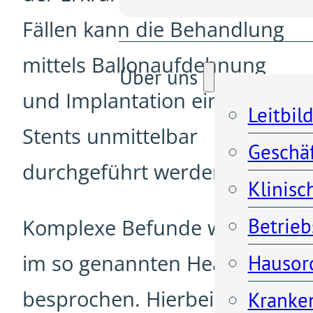
Fällen kann die Behandlung
mittels Ballonaufdehnung
Über uns
und Implantation eines
Leitbil
Stents unmittelbar
Geschä
durchgeführt werden.
Klinisc
Betrieb
Komplexe Befunde werden
im so genannten Heart Team
Hausor
besprochen. Hierbei
Kranken