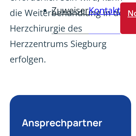
Zuweiser
Kontakt
die Weiterbehandlung in der
No
Herzchirurgie des
Herzzentrums Siegburg
erfolgen.
Ansprechpartner