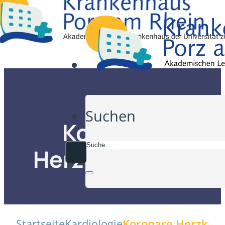
Suchen
Koronare
Herzkrankheit
Startseite
Kardiologie
Koronare Herzkran