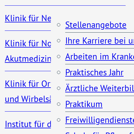
Herzmuskel führen, erkannt
Klinik für Nephrologie
werden.
Stellenangebote
Ihre Karriere bei 
Die Untersuchung wird über
Klinik für Notfall- und
Arbeiten im Krank
eine Arterie des Handgelenks
Akutmedizin
Praktisches Jahr
oder der Leiste in örtlicher
Klinik für Orthopädie, Unfall-
Ärztliche Weiterb
Betäubung durchgeführt. Die
und Wirbelsäulenchirurgie
eigentliche
Praktikum
Katheteruntersuchung ist
Freiwilligendienst
Institut für diagnostische und