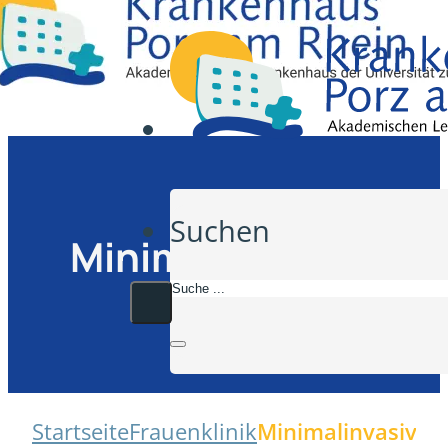
Suchen
Minimalinvasive
Chirurgie
Startseite
Frauenklinik
Minimalinvasive C