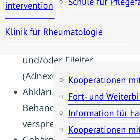
Schule für Pflege
interventionelle Radiologie
Veränderungen an den
Eierstöcken
Klinik für Rheumatologie
Entfernung von Eierstock
Kooperationen
und/oder Eileiter
(Adnexektomie)
Kooperationen mi
Abklärung und
Fort- und Weiterb
Behandlung von
Information für F
versprengter
Kooperationen mit
Gebärmutterschleimhaut