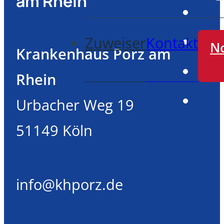
am Rhein
Zuweiser
Kontakt
No
Krankenhaus Porz am
Rhein
Urbacher Weg 19
51149 Köln
info@khporz.de