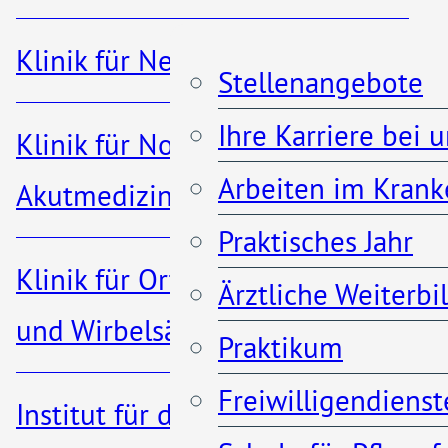
Netzes (laparoskopische
Klinik für Nephrologie
Omentektomie)
Stellenangebote
Entfernen von
Ihre Karriere bei 
Klinik für Notfall- und
Lymphknoten im kleinen
Arbeiten im Krank
Akutmedizin
Becken
Praktisches Jahr
Klinik für Orthopädie, Unfall-
Verödung der
Ärztliche Weiterb
und Wirbelsäulenchirurgie
Gebärmutterschleimhaut
Praktikum
Entfernen von Zysten
Freiwilligendienst
Institut für diagnostische und
und anderen gutartigen