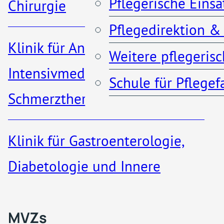
Pflegerische Eins
Chirurgie
Gebärmutter
Pflegedirektion &
Anfahrt & Parken
Klinik für Anästhesiologie,
(Hysteroskopie)
Weitere pflegeris
Kontakt
Intensivmedizin und
durchzuführen.
Schule für Pflege
Schmerztherapie
Wir führen routinemäßig u.
Klinik für Gastroenterologie,
a. bei folgenden
MVZs & ambulante A
Diabetologie und Innere
Indikationen
Medizin​
laparoskopische und/oder
Qualität
MVZs
hysteroskopische Eingriffe