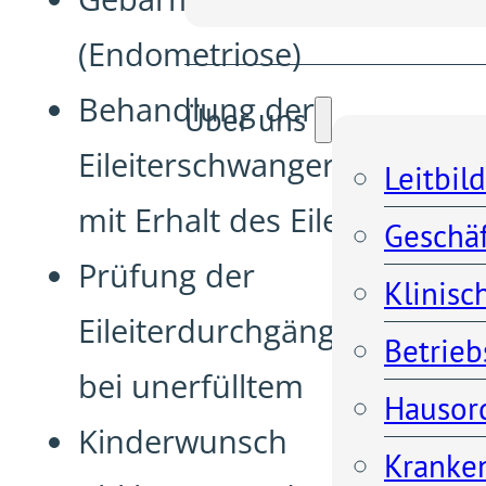
(Endometriose)
Behandlung der
Über uns
Eileiterschwangerschaft
Leitbild
mit Erhalt des Eileiters
Geschä
Prüfung der
Klinisc
Eileiterdurchgängigkeit
Betrieb
bei unerfülltem
Hausor
Kinderwunsch
Kranken